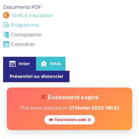
Documents PDF 
: 
Tarifs & inscription
Programme
Cartographie
Calendrier
Inter
Intra
Présentiel ou distanciel
Événement expiré
This event expired on
21 février 2025 14h32
🎟 Total tickets sold: 0