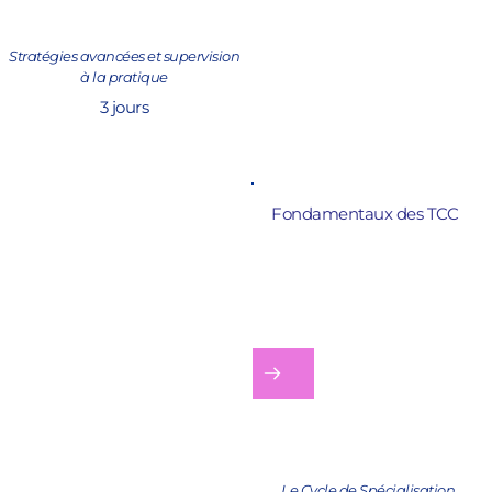
Stratégies avancées et supervision 
à la pratique
3 jours
Fondamentaux des TCC
Se spécialiser 
sur une technique 
Suivre l'ensemble des 
niveaux pour être spécialiste 
sur une technique 
thérapeutique
Le Cycle de Spécialisation