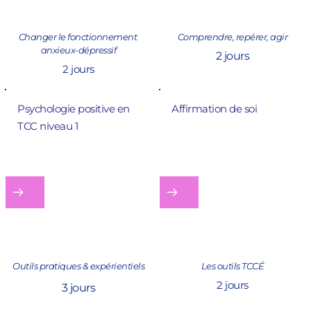
Changer le fonctionnement 
Comprendre, repérer, agir
anxieux-dépressif
2 jours
2 jours
Psychologie positive en 
Affirmation de soi
TCC 
niveau 1 
Outils pratiques & expérientiels
Les outils TCCÉ
2 jours
3 jours