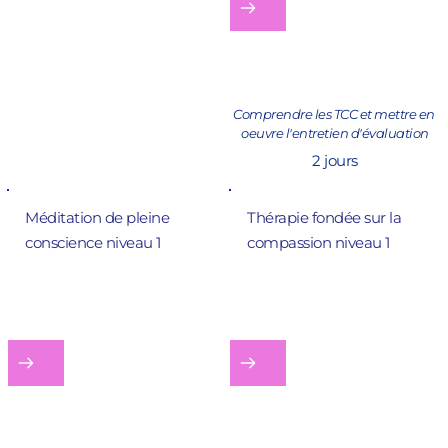
Expérimenter puis utiliser les 
fondamentaux d'une 
technique thérapeutique 
dans votre métier 
Comprendre les TCC et mettre en 
oeuvre l'entretien d'évaluation
2 jours
Méditation de pleine 
Thérapie fondée sur la 
conscience 
niveau 1
compassion 
niveau 1