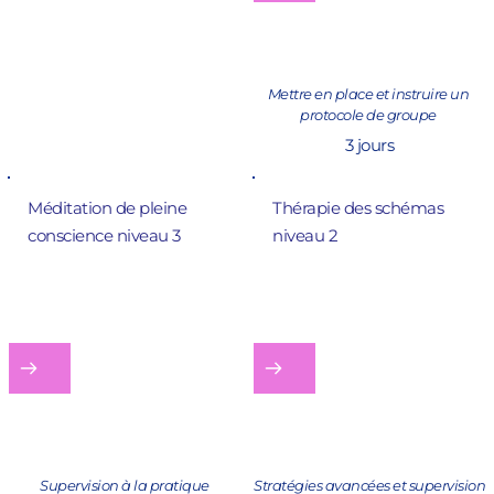
technique thérapeutique en 
suivant un niveau de 
stratégies avancées
Mettre en place et instruire un 
protocole de groupe 
3 jours
Méditation de pleine 
Thérapie des schémas 
conscience 
niveau 3
niveau 2
Supervision à la pratique
Stratégies avancées et supervision 