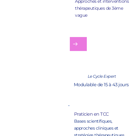
Approches et interventions 
thérapeutiques de 3ème 
Bâtir son Cycle 
vague 
Expert
Individualiser votre parcours, 
selon vos besoins et à votre 
rythme, pour être expert
Le Cycle Expert
Modulable de 15 à 43 jours 
Praticien en TCC 
Bases scientifiques, 
approches cliniques et 
stratégies thérapeutiques