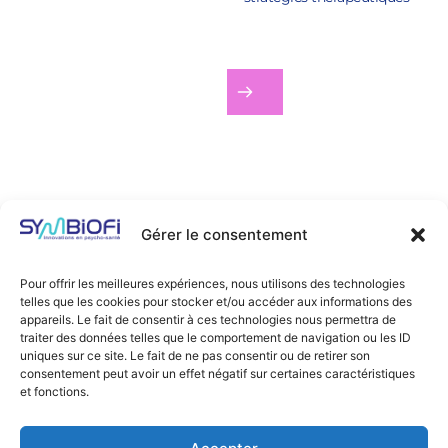
Devenir Praticien
S'engager dans un parcours 
rigoureux pour atteindre le 
meilleur niveau de 
compétences et de maîtrise
Niveau 1 : 
fondamentaux 
théoriques, cliniques et 
Gérer le consentement
pratiques
 - 
36 jours
 Niveau 2 : 
approfondissements pour 
Pour offrir les meilleures expériences, nous utilisons des technologies
maîtriser
- 21 jours
telles que les cookies pour stocker et/ou accéder aux informations des
appareils. Le fait de consentir à ces technologies nous permettra de
traiter des données telles que le comportement de navigation ou les ID
uniques sur ce site. Le fait de ne pas consentir ou de retirer son
consentement peut avoir un effet négatif sur certaines caractéristiques
et fonctions.