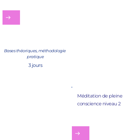
Bases théoriques, méthodologie 
pratique
3 jours
Méditation de pleine 
conscience 
niveau 2
Approfondir une 
technique 
Parfaire l'utilisation d'une 