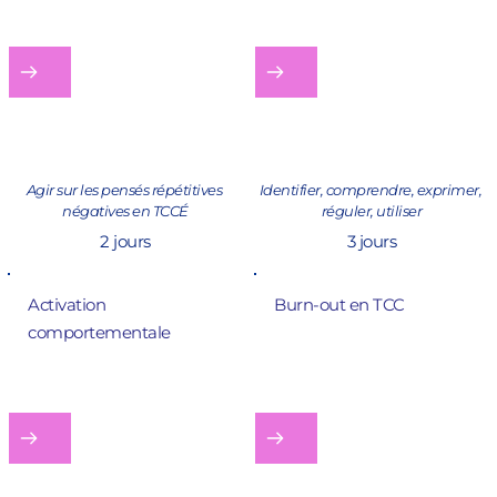
Agir sur les pensés répétitives 
Identifier, comprendre, exprimer, 
négatives en TCCÉ
réguler, utiliser
2 jours
3 jours
Activation 
Burn-out en TCC
comportementale