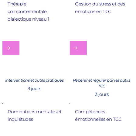
Thérapie 
Gestion du stress et des 
comportementale 
émotions en TCC
dialectique 
niveau 1
Interventions et outils pratiques
Repérer et réguler par les outils 
TCC
3 jours
3 jours
Ruminations mentales et 
Compétences 
inquiétudes
émotionnelles en TCC