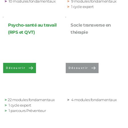
> 
10 modules fondamentaux
>
 9 modules fondamentaux
>
 1 cycle expert 
Psycho-santé au travail 
Socle transverse en 
(RPS et QVT)
thérapie
Découvrir
Découvrir
>
22 modules fondamentaux
> 
 4 modules fondamentaux
>
 1 cycle expert
> 
 1 parcours Préventeur