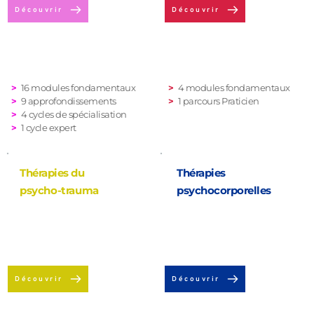
Découvrir
Découvrir
>
 16 modules fondamentaux
>
 4 modules fondamentaux
>
 9 a
pprofondissements
>
 1 parcours Praticien 
>
 4 cycles de spécialisation
>
 1 cycle expert 
Thérapies du 
Thérapies 
psycho-trauma
psychocorporelles
Découvrir
Découvrir