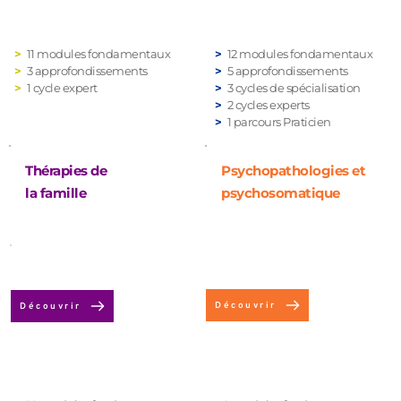
>
 11 modules fondamentaux
>
 12 modules fondamentaux
>
 3 approfondissements
> 
5
 approfondissements
> 
 1 cycle expert 
>
 3 cycles de spécialisation
> 
2 cycles experts 
> 
1 parcours Praticien 
Thérapies de
Psychopathologies et 
la famille
psychosomatique
Découvrir
Découvrir