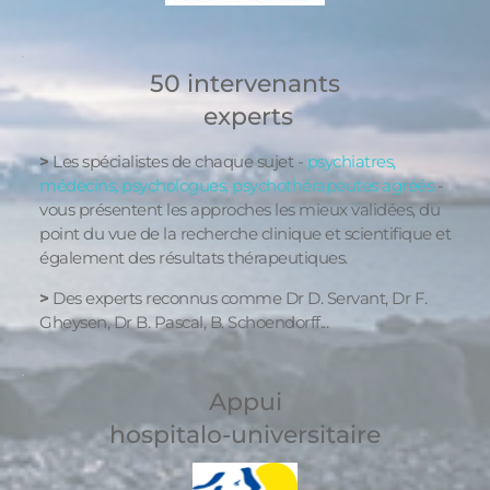
50 intervenants
 experts
>
 Les spécialistes de chaque sujet - 
psychiatres, 
médecins, psychologues, psychothérapeutes agréés 
- 
vous présentent les approches les mieux validées, du 
point du vue de la recherche clinique et scientifique et 
également des résultats thérapeutiques.
> 
Des experts reconnus comme Dr D. Servant, Dr F. 
Gheysen, Dr B. Pascal, B. Schoendorff...
Appui
 hospitalo-universitaire 