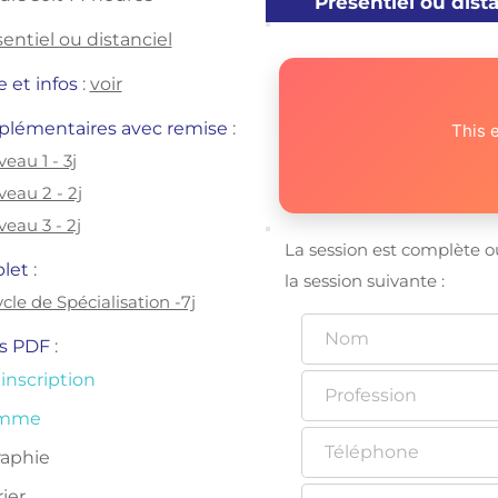
Présentiel ou dist
entiel ou distanciel
et infos 
:
voir
plémentaires avec remise 
: 
This 
veau 1 - 3j
veau 2 - 2j
veau 3 - 2j
La session est complète o
let 
: 
la session suivante :
cle de Spécialisation -7j
 PDF 
: 
 inscription
amme
raphie
ier