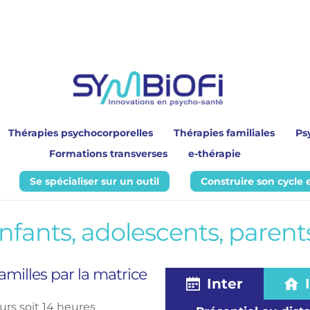
Site web de pré-production
Thérapies psychocorporelles
Thérapies familiales
Ps
Formations transverses
e-thérapie
Se spécialiser sur un outil
Construire son cycle 
fants, adolescents, parent
amilles par la matrice
Inter
jours soit 14 heures