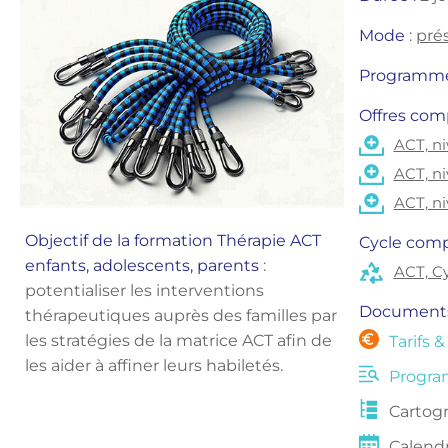
Mode
: 
prés
Programme 
Offres com
ACT, ni
ACT, ni
ACT, ni
Objectif de la formation Thérapie ACT 
Cycle comp
enfants, adolescents, parents
 : 
ACT, Cy
potentialiser les interventions 
Documents
thérapeutiques auprès 
des familles 
par 
les stratégies de la matrice ACT afin de 
Tarifs &
les aider à affiner leurs habiletés.
Progr
Cartog
Calendr