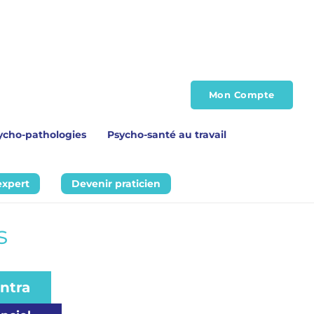
Mon Compte
ycho-pathologies
Psycho-santé au travail
expert
Devenir praticien
s 
Intra