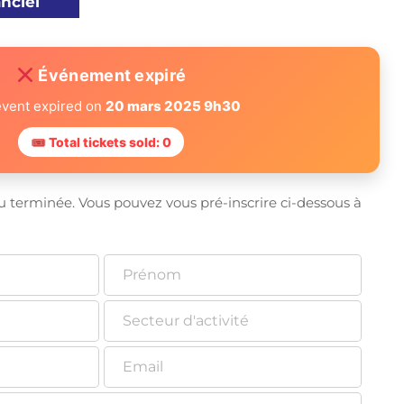
anciel
Événement expiré
event expired on
20 mars 2025 9h30
🎟 Total tickets sold: 0
u terminée. Vous pouvez vous pré-inscrire ci-dessous à 