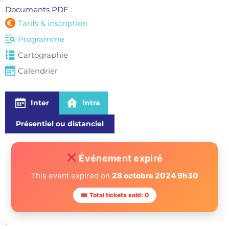
Documents PDF 
: 
Tarifs & inscription
Programme
Cartographie
Calendrier
Inter
Intra
Présentiel ou distanciel
Événement expiré
This event expired on
28 octobre 2024 9h30
🎟 Total tickets sold: 0