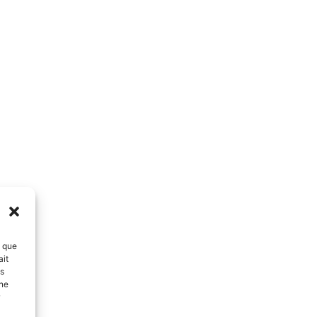
s que
ait
es
 ne