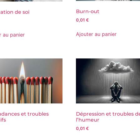
Burn-out
ation de soi
0,01
€
Ajouter au panier
r au panier
dances et troubles
Dépression et troubles d
ifs
l’humeur
0,01
€