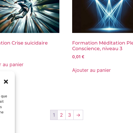
ion Crise suicidaire
Formation Méditation Pl
Conscience, niveau 3
0,01
€
r au panier
Ajouter au panier
s que
ait
es
 ne
1
2
3
→